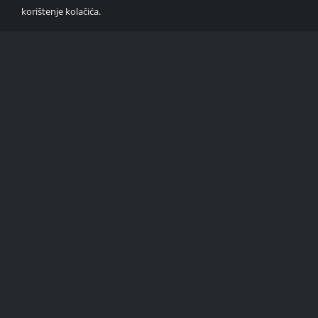
korištenje kolačića.
NAJUZBUDLJIVIJI
PAINTBALL TEREN
Doživi nezaboravno iskustvo usred
Sljemenske šume u napuštenoj bolnici
Brestovac